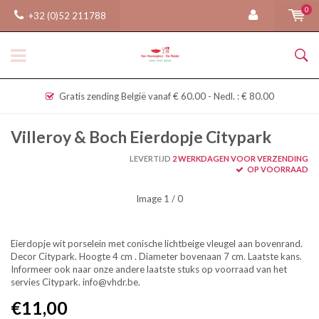
0
+32 (0)52 211788
Gratis zending België vanaf € 60.00 - Nedl. : € 80.00
Villeroy & Boch Eierdopje Citypark
LEVERTIJD
2 WERKDAGEN VOOR VERZENDING
OP VOORRAAD
Image
1
/ 0
Eierdopje wit porselein met conische lichtbeige vleugel aan bovenrand.
Decor Citypark. Hoogte 4 cm . Diameter bovenaan 7 cm. Laatste kans.
Informeer ook naar onze andere laatste stuks op voorraad van het
servies Citypark.
info@vhdr.be
.
€11,00