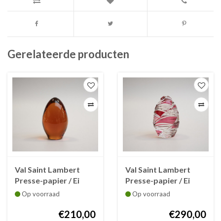
Gerelateerde producten
Val Saint Lambert
Val Saint Lambert
Presse-papier / Ei
Presse-papier / Ei
kristal amber 97 mm
kristal rood geslepen
Op voorraad
Op voorraad
97 mm
€210,00
€290,00