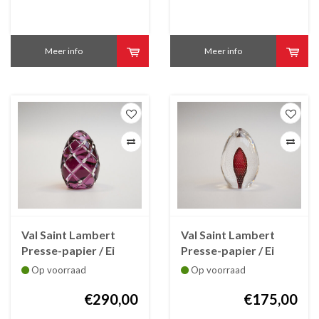
Meer info
Meer info
Val Saint Lambert
Val Saint Lambert
Presse-papier / Ei
Presse-papier / Ei
kristal fuchsia
kristal Symphony
Op voorraad
Op voorraad
geslepen 97 mm
rode luchtbel 97 mm
€290,00
€175,00