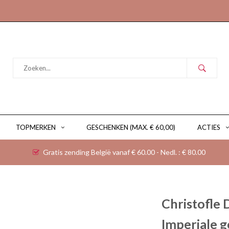
TOPMERKEN
GESCHENKEN (MAX. € 60,00)
ACTIES
Gratis zending België vanaf € 60.00 - Nedl. : € 80.00
Christofle 
Imperiale g