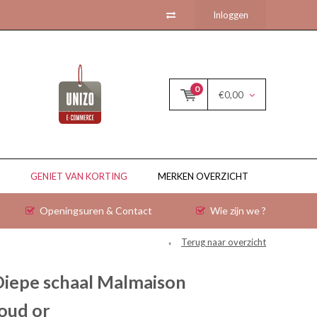
Inloggen
0
€0,00
GENIET VAN KORTING
MERKEN OVERZICHT
Openingsuren & Contact
Wie zijn we ?
Terug naar overzicht
Diepe schaal Malmaison
oud or