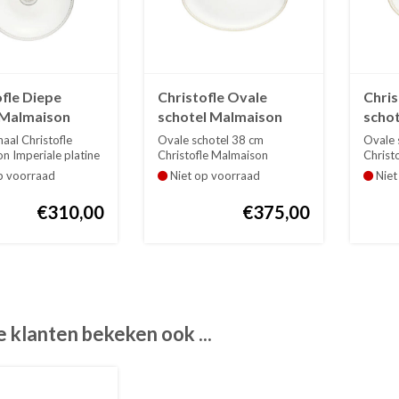
fle Diepe
Christofle Ovale
Chris
 Malmaison
schotel Malmaison
scho
le platine
Imperiale or goud 38
Imper
aal Christofle
Ovale schotel 38 cm
Ovale 
cm
cm
n Imperiale platine
Christofle Malmaison
Christ
Imperiale or goud. ...
Imperia
p voorraad
Niet op voorraad
Niet
€310,00
€375,00
 klanten bekeken ook ...