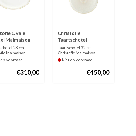
tofle Ovale
Christofle
tel Malmaison
Taartschotel
iale or goud 28
Malmaison Imperiale
schotel 28 cm
Taartschotel 32 cm
or goud 32 cm
ofle Malmaison
Christofle Malmaison
le or goud. ...
Imperiale goud or. D...
 op voorraad
Niet op voorraad
€310,00
€450,00