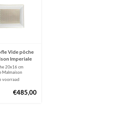
ofle Vide pôche
son Imperiale
d 20x16 cm
che 20x16 cm
le Malmaison
 goud or....
p voorraad
€485,00