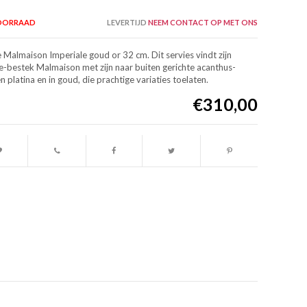
VOORRAAD
LEVERTIJD
NEEM CONTACT OP MET ONS
e Malmaison Imperiale goud or 32 cm. Dit servies vindt zijn
ire-bestek Malmaison met zijn naar buiten gerichte acanthus-
n platina en in goud, die prachtige variaties toelaten.
€310,00
Afbeelding vergroten