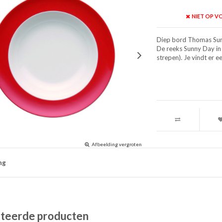
NIET OP 
Diep bord Thomas Su
De reeks Sunny Day in 
strepen). Je vindt er e
Afbeelding vergroten
ng
teerde producten