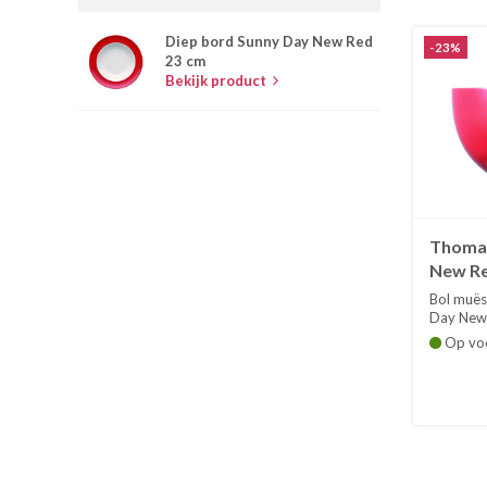
Diep bord Sunny Day New Red
-23%
23 cm
Bekijk product
Thomas
New Re
Bol muës
Day New 
De reeks.
Op vo