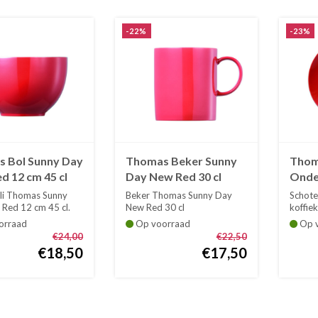
-22%
-23%
 Bol Sunny Day
Thomas Beker Sunny
Thom
d 12 cm 45 cl
Day New Red 30 cl
Onde
koff
li Thomas Sunny
Beker Thomas Sunny Day
Schote
New 
Red 12 cm 45 cl.
New Red 30 cl
koffie
..
De reeks Sunny Day in ...
Day Ne
orraad
Op voorraad
Op v
€24,00
€22,50
€18,50
€17,50