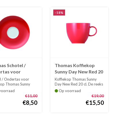
-18%
as Schotel /
Thomas Koffiekop
rtas voor
Sunny Day New Red 20
iekop Sunny Day
cl
l / Ondertas voor
Koffiekop Thomas Sunny
Red
kop Thomas Sunny
Day New Red 20 cl. De reeks
w Red. ...
Sunny D...
oorraad
Op voorraad
€11,00
€19,00
€8,50
€15,50