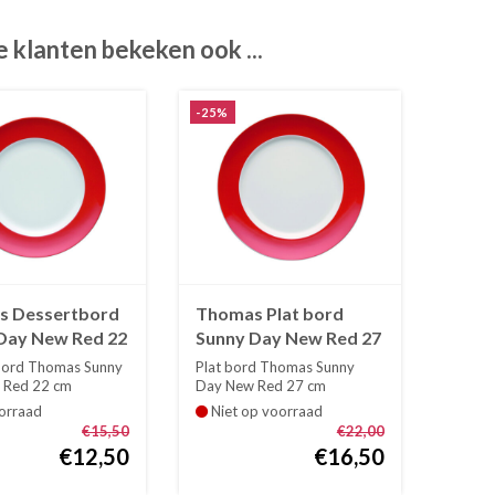
 klanten bekeken ook ...
-25%
s Dessertbord
Thomas Plat bord
Day New Red 22
Sunny Day New Red 27
cm
bord Thomas Sunny
Plat bord Thomas Sunny
 Red 22 cm
Day New Red 27 cm
Sunny D...
De reeks Sunny Day...
orraad
Niet op voorraad
€15,50
€22,00
€12,50
€16,50