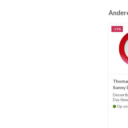
Andere
-19%
Thoma
Sunny 
cm
Dessert
Day New
De reeks 
Op vo