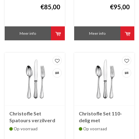
€85,00
€95,00
Meer info
Meer info
Christofle Set
Christofle Set 110-
Spatours verzilverd
delig met
met bestekkoffer /
bestekkoffer
Op voorraad
Op voorraad
écrin,36-dlg
Christofle Spatours ,