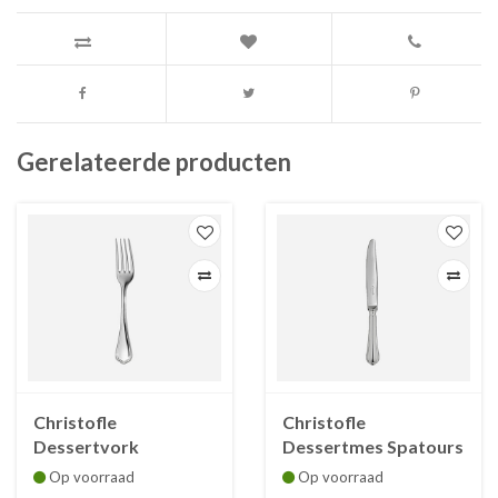
Gerelateerde producten
Christofle
Christofle
Dessertvork
Dessertmes Spatours
Spatours verzilverd
verzilverd
Op voorraad
Op voorraad