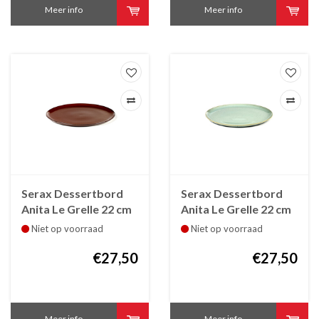
Meer info
Meer info
Serax Dessertbord
Serax Dessertbord
Anita Le Grelle 22 cm
Anita Le Grelle 22 cm
Rust B5116153
Light Blue B5116154
Niet op voorraad
Niet op voorraad
€27,50
€27,50
Meer info
Meer info