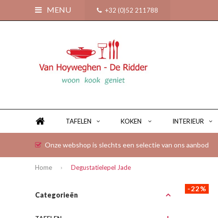
MENU
+32 (0)52 211788
TAFELEN
KOKEN
INTERIEUR
Onze webshop is slechts een selectie van ons aanbod
Home
Degustatielepel Jade
-22%
Categorieën