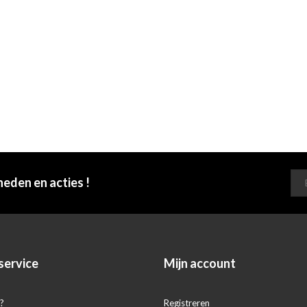
heden en acties !
service
Mijn account
?
Registreren