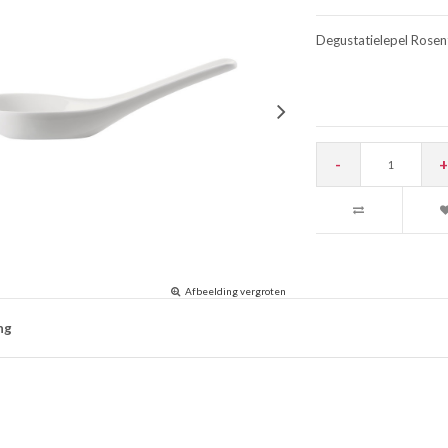
Degustatielepel Rosent
-
+
Afbeelding vergroten
ng