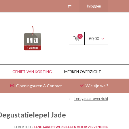
Inloggen
0
€0,00
GENIET VAN KORTING
MERKEN OVERZICHT
Openingsuren & Contact
Wie zijn we ?
Terug naar overzicht
Degustatielepel Jade
LEVERTIJD
STANDAARD: 2 WERKDAGEN VOOR VERZENDING