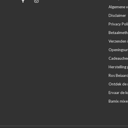
Algemene 
Disclaimer
Privacy Pol
Betaalmet
Verzenden 
Openingsur
Cadeaucheq
Herstelling 
Ros Beiaard
Ontdek de m
Ervaar de k
Bamix mixe