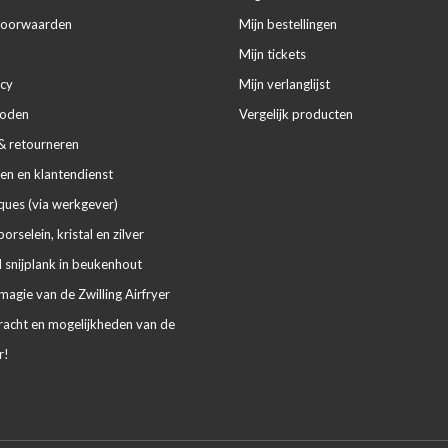
voorwaarden
Mijn bestellingen
Mijn tickets
icy
Mijn verlanglijst
hoden
Vergelijk producten
& retourneren
en en klantendienst
ues (via werkgever)
porselein, kristal en zilver
 snijplank in beukenhout
agie van de Zwilling Airfryer
racht en mogelijkheden van de
r!