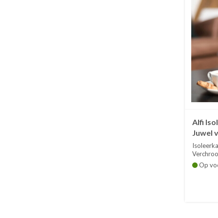
Alfi Is
Juwel 
Isoleerka
Verchroo
Op vo