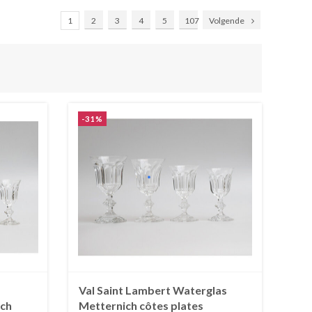
1
2
3
4
5
107
Volgende
-31%
Val Saint Lambert Waterglas
ich
Metternich côtes plates