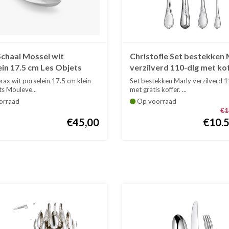
Schaal Mossel wit
Christofle Set bestekken 
in 17.5 cm Les Objets
verzilverd 110-dlg met ko
ersants - Wouters &
rax wit porselein 17.5 cm klein
Set bestekken Marly verzilverd 1
x
ts Mouleve...
met gratis koffer. ...
orraad
Op voorraad
€1
€45,00
€10.