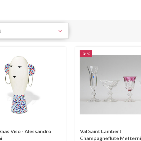
N
-31%
Vaas Viso - Alessandro
Val Saint Lambert
i
Champagneflute Mettern