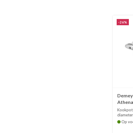
-26%
Demeye
Athena 
Kookpot
diameter 
Op vo