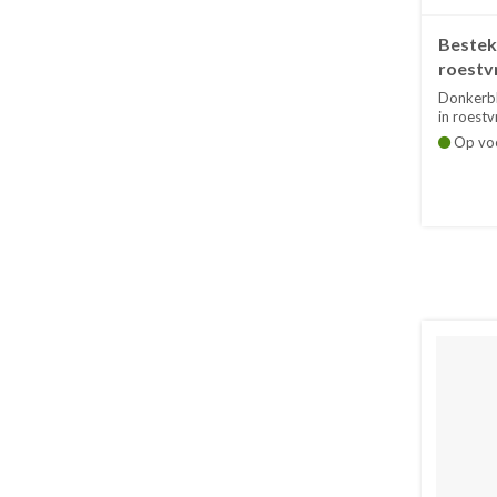
Bestek
roestvri
Donkerbl
in roestvri
Op vo