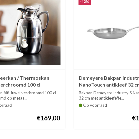
-42%
oleerkan / Thermoskan
Demeyere Bakpan Indust
verchroomd 100 cl
NanoTouch antikleef 32 c
n Alfi Juwel verchroomd 100 cl.
Bakpan Demeyere Industry 5 N
md op metaa...
32 cm met antikleefeffe...
orraad
Op voorraad
€169,00
€1