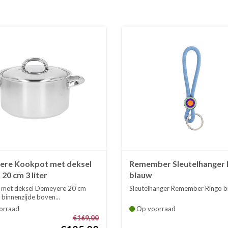
re Kookpot met deksel
Remember Sleutelhanger 
20 cm 3 liter
blauw
 met deksel Demeyere 20 cm
Sleutelhanger Remember Ringo 
binnenzijde boven...
orraad
Op voorraad
€169,00