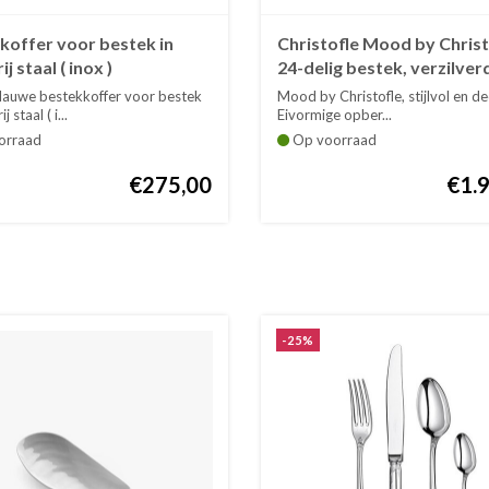
koffer voor bestek in
Christofle Mood by Christ
j staal ( inox )
24-delig bestek, verzilver
auwe bestekkoffer voor bestek
Mood by Christofle, stijlvol en de
j staal ( i...
Eivormige opber...
orraad
Op voorraad
€275,00
€1.
-25%