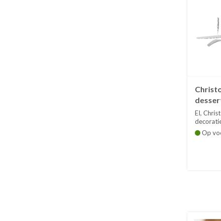
Christo
desser
EI, Chris
decoratie
Op vo