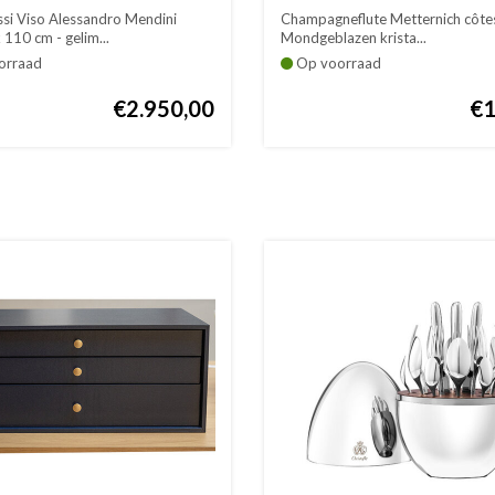
côtes plates
ssi Viso Alessandro Mendini
Champagneflute Metternich côtes
110 cm - gelim...
Mondgeblazen krista...
orraad
Op voorraad
€2.950,00
€1