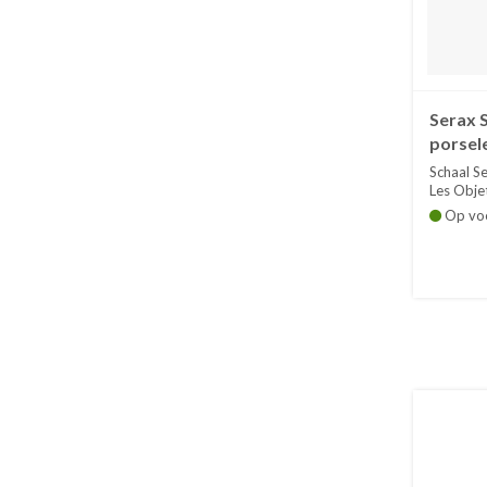
Serax 
porsele
Moulev
Schaal Se
Hendri
Les Obje
Op vo