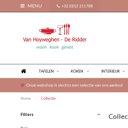
MENU
+32 (0)52 211788
TAFELEN
KOKEN
INTERIEUR
Onze webshop is slechts een selectie van ons aanbod
Home
Collectie
Filters
Collec