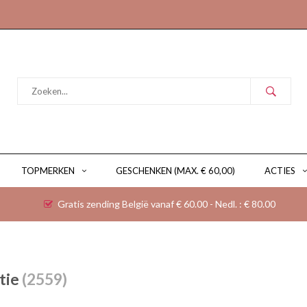
TOPMERKEN
GESCHENKEN (MAX. € 60,00)
ACTIES
Gratis zending België vanaf € 60.00 - Nedl. : € 80.00
tie
(2559)