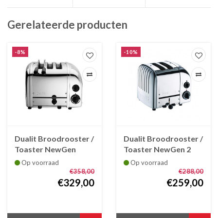
Gerelateerde producten
-8%
-10%
Dualit Broodrooster /
Dualit Broodrooster /
Toaster NewGen
Toaster NewGen 2
Combi - alu - roestvrij
slot aluminium en rvs
Op voorraad
Op voorraad
staal
€358,00
€288,00
€329,00
€259,00