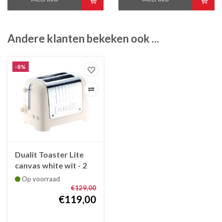
Andere klanten bekeken ook ...
-8%
Dualit Toaster Lite
canvas white wit - 2
slots - korte brede
Op voorraad
gleuven
€129,00
€119,00