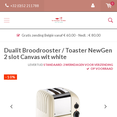
0
+32 (0)52 211788
Gratis zending België vanaf € 60.00 - Nedl. : € 80.00
Dualit Broodrooster / Toaster NewGen
2 slot Canvas wit white
LEVERTIJD
STANDAARD: 2 WERKDAGEN VOOR VERZENDING
OP VOORRAAD
-10%