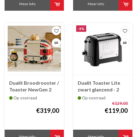
Meer info
Meer info
-8%
Dualit Broodrooster /
Dualit Toaster Lite
Toaster NewGen 2
zwart glanzend - 2
slot UNION JACK -
slots - korte brede
Op voorraad
Op voorraad
Limited Edition
gleuven
€129,00
€319,00
€119,00
Meer info
Meer info