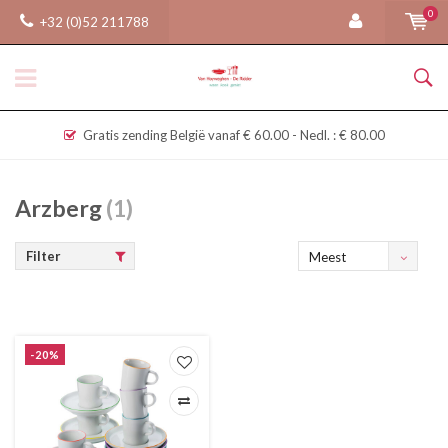
0
+32 (0)52 211788
Gratis zending België vanaf € 60.00 - Nedl. : € 80.00
Arzberg
(1)
Filter
Meest
bekeken
-20%