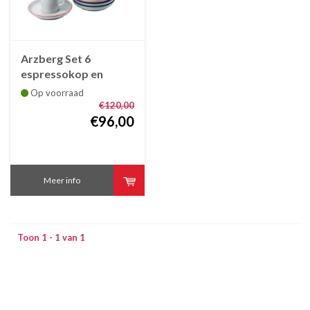
Arzberg Set 6
espressokop en
schotel Cucina Colori
Op voorraad
€120,00
€96,00
Meer info
Toon 1 - 1 van 1