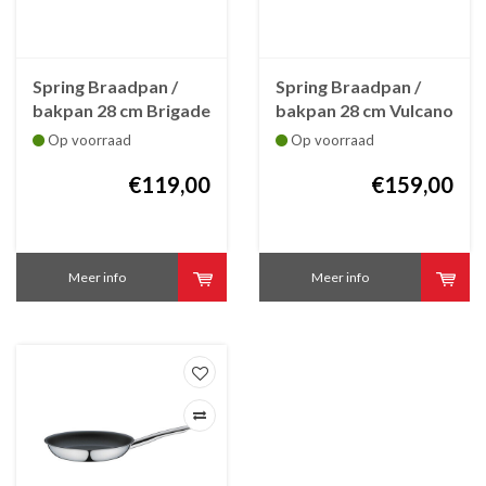
Spring Braadpan /
Spring Braadpan /
bakpan 28 cm Brigade
bakpan 28 cm Vulcano
Premium met steel
Cut Resist met steel
Op voorraad
Op voorraad
€119,00
€159,00
Meer info
Meer info