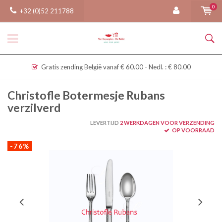
0
+32 (0)52 211788
Gratis zending België vanaf € 60.00 - Nedl. : € 80.00
Christofle Botermesje Rubans
verzilverd
LEVERTIJD
2 WERKDAGEN VOOR VERZENDING
OP VOORRAAD
-76%