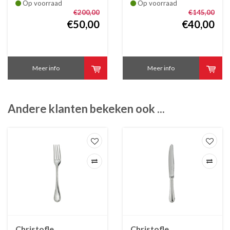
verzilverd
Op voorraad
Op voorraad
€200,00
€145,00
€50,00
€40,00
Meer info
Meer info
Andere klanten bekeken ook ...
Christofle
Christofle