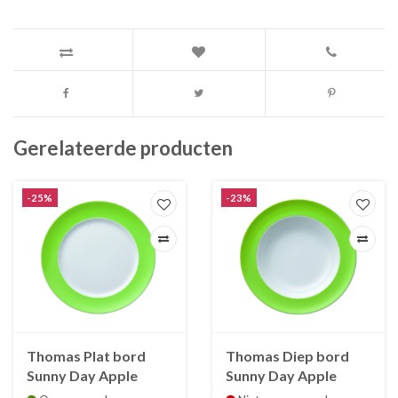
Gerelateerde producten
-25%
-23%
Thomas Plat bord
Thomas Diep bord
Sunny Day Apple
Sunny Day Apple
Green 27 cm
Green 23 cm