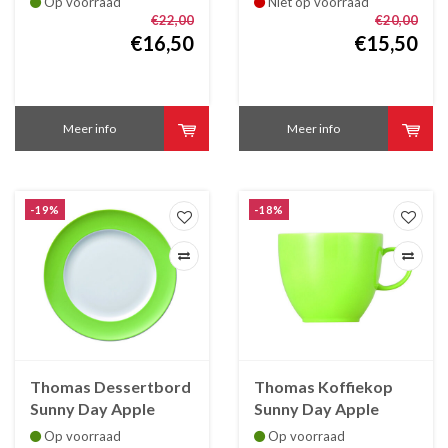
Op voorraad
Niet op voorraad
€22,00
€20,00
€16,50
€15,50
Meer info
Meer info
-19%
-18%
Thomas Dessertbord
Thomas Koffiekop
Sunny Day Apple
Sunny Day Apple
Green 22 cm
Green 20 cl
Op voorraad
Op voorraad