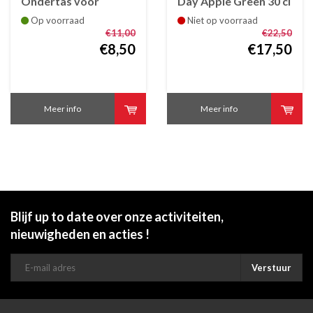
Ondertas voor
Day Apple Green 30 cl
koffiekop Sunny Day
Op voorraad
Niet op voorraad
Apple Green
€11,00
€22,50
€8,50
€17,50
Meer info
Meer info
Blijf up to date over onze activiteiten,
nieuwigheden en acties !
Verstuur