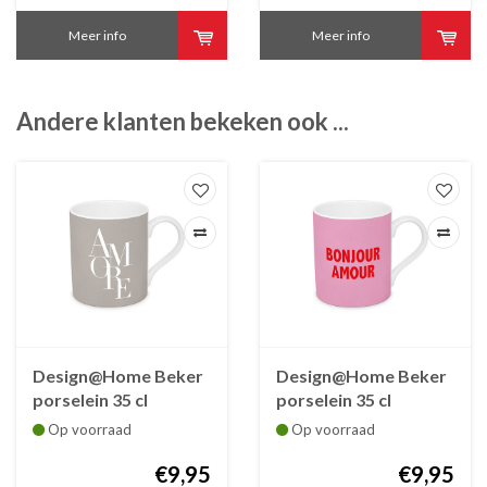
Meer info
Meer info
Andere klanten bekeken ook ...
Design@Home Beker
Design@Home Beker
porselein 35 cl
porselein 35 cl
AMORE
BONJOUR AMOUR
Op voorraad
Op voorraad
€9,95
€9,95