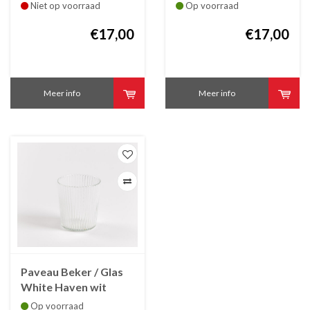
borosylicaatglas
borosylicaatglas
Niet op voorraad
Op voorraad
€17,00
€17,00
Meer info
Meer info
Paveau Beker / Glas
White Haven wit
helder in
Op voorraad