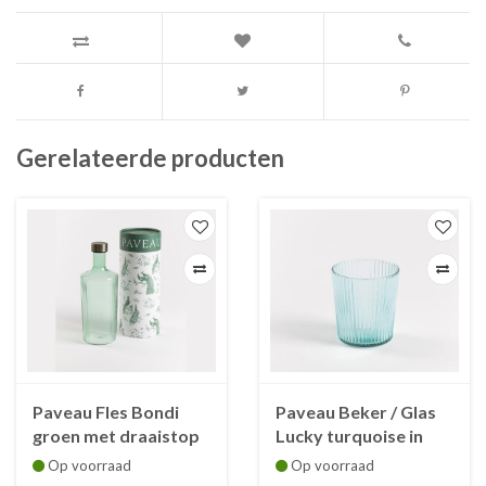
Gerelateerde producten
Paveau Fles Bondi
Paveau Beker / Glas
groen met draaistop
Lucky turquoise in
1.25 L
borosylicaatglas
Op voorraad
Op voorraad