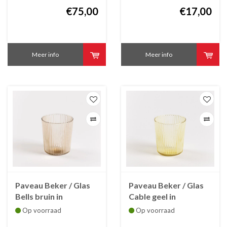
€75,00
€17,00
Meer info
Meer info
Paveau Beker / Glas
Paveau Beker / Glas
Bells bruin in
Cable geel in
borosylicaatglas
borosylicaatglas
Op voorraad
Op voorraad