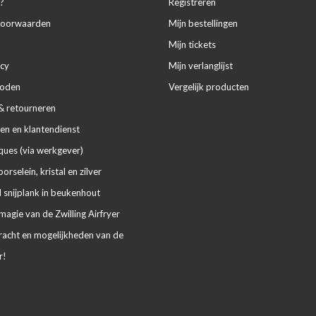
?
Registreren
voorwaarden
Mijn bestellingen
Mijn tickets
icy
Mijn verlanglijst
hoden
Vergelijk producten
& retourneren
en en klantendienst
ues (via werkgever)
porselein, kristal en zilver
 snijplank in beukenhout
agie van de Zwilling Airfryer
racht en mogelijkheden van de
r!