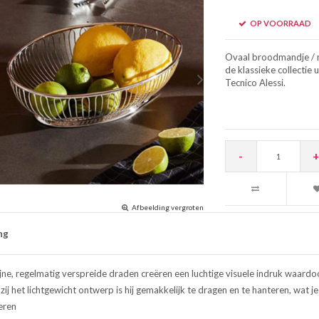
OP VOORRAAD
Ovaal broodmandje / m
de klassieke collectie 
Tecnico Alessi.
-
+
Afbeelding vergroten
ng
ijne, regelmatig verspreide draden creëren een luchtige visuele indruk waard
ij het lichtgewicht ontwerp is hij gemakkelijk te dragen en te hanteren, wat je
eren