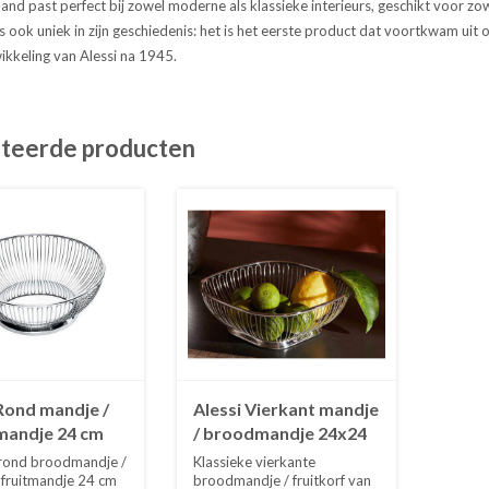
nd past perfect bij zowel moderne als klassieke interieurs, geschikt voor zowel 
is ook uniek in zijn geschiedenis: het is het eerste product dat voortkwam u
ikkeling van Alessi na 1945.
teerde producten
 Rond mandje /
Alessi Vierkant mandje
andje 24 cm
/ broodmandje 24x24
cm
 rond broodmandje /
Klassieke vierkante
 fruitmandje 24 cm
broodmandje / fruitkorf van