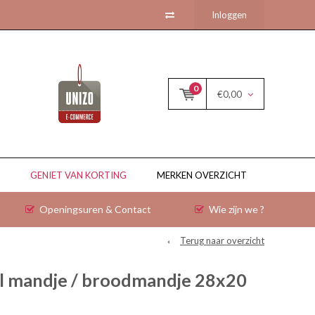
Inloggen
0
€0,00
GENIET VAN KORTING
MERKEN OVERZICHT
Openingsuren & Contact
Wie zijn we ?
Terug naar overzicht
al mandje / broodmandje 28x20