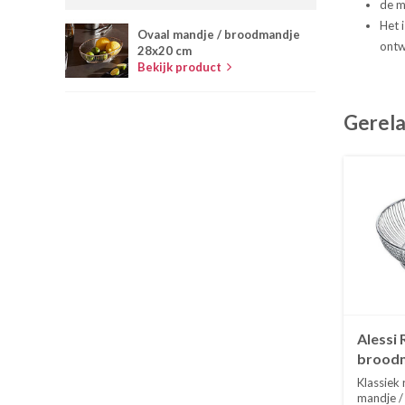
de ma
Het 
Ovaal mandje / broodmandje
ontw
28x20 cm
Bekijk product
Gerela
Alessi
broodm
Klassiek
mandje /