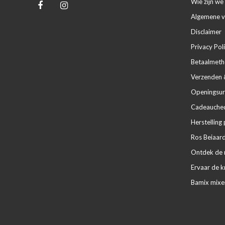
Wie zijn we 
Algemene 
Disclaimer
Privacy Pol
Betaalmet
Verzenden 
Openingsur
Cadeaucheq
Herstelling 
Ros Beiaard
Ontdek de m
Ervaar de k
Bamix mixe