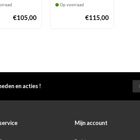
Alessi in me...
orraad
Op voorraad
€105,00
€115,00
heden en acties !
service
Mijn account