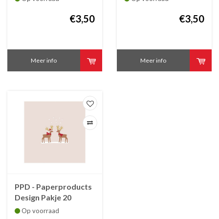
Kerstboom 25x25 cm
Kerstboom modern
€3,50
25x25 cm
€3,50
Meer info
Meer info
PPD - Paperproducts
Design Pakje 20
Kerstservetten
Op voorraad
Herten 33x33 cm