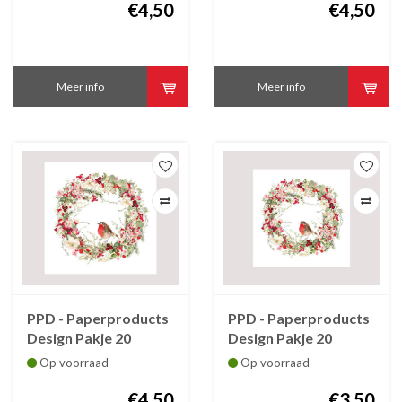
€4,50
€4,50
Meer info
Meer info
PPD - Paperproducts
PPD - Paperproducts
Design Pakje 20
Design Pakje 20
Kerstservetten
Kerstservetten
Op voorraad
Op voorraad
Roodborstje in
Roodborstje in
Kerstkrans 33x33 cm
€4,50
Kerstkrans 25x25 cm
€3,50