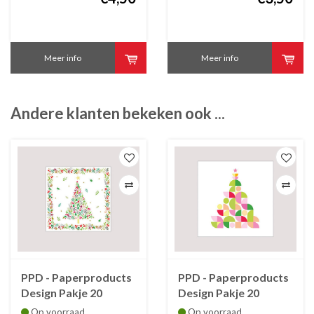
Meer info
Meer info
Andere klanten bekeken ook ...
PPD - Paperproducts
PPD - Paperproducts
Design Pakje 20
Design Pakje 20
Kerstservetten
Kerstservetten
Op voorraad
Op voorraad