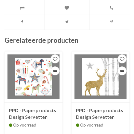
Gerelateerde producten
PPD - Paperproducts
PPD - Paperproducts
Design Servetten
Design Servetten
Kerstmis - Scandic
Kerstmis - Mystic
Op voorraad
Op voorraad
Joy 33x33 cm
Deer Gold - 33x33 cm