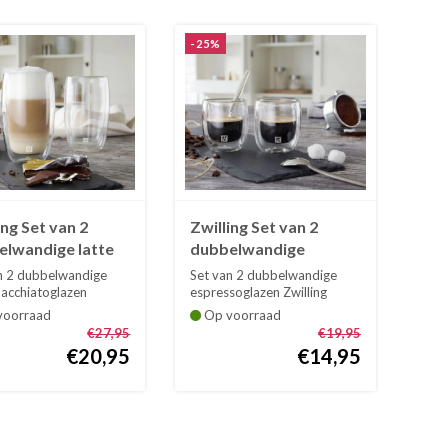
-25%
ing Set van 2
Zwilling Set van 2
elwandige latte
dubbelwandige
hiatoglazen
espressoglazen
n 2 dubbelwandige
Set van 2 dubbelwandige
nto 35 cl
Sorrento 8 cl
macchiatoglazen
espressoglazen Zwilling
g Sorre...
Sorrento 8 c...
oorraad
Op voorraad
€27,95
€19,95
€20,95
€14,95