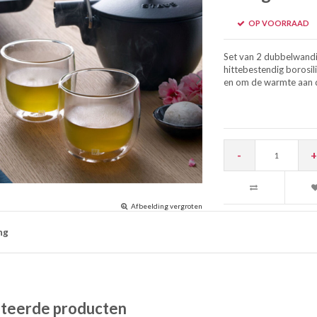
OP VOORRAAD
Set van 2 dubbelwandig
hittebestendig borosil
en om de warmte aan d
-
+
Afbeelding vergroten
ng
teerde producten