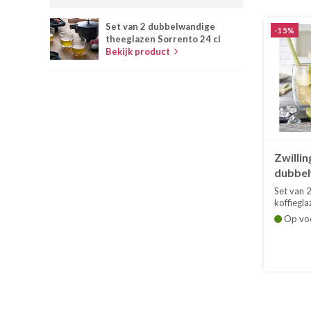
Set van 2 dubbelwandige
-15%
theeglazen Sorrento 24 cl
Bekijk product
Zwillin
dubbel
koffie
Set van 
20 cl
koffiegla
Sorrento 
Op vo