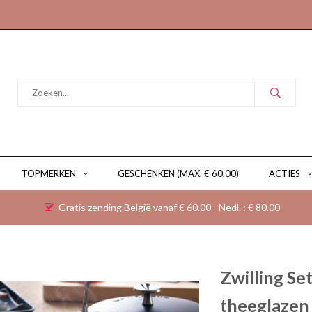
TOPMERKEN
GESCHENKEN (MAX. € 60,00)
ACTIES
Gratis zending België vanaf € 60.00 - Nedl. : € 80.00
Zwilling Se
theeglazen 