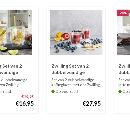
-25%
g Set van 2
Zwilling Set van 2
Zwill
wandige
dubbelwandige
dubb
glazen Sorrento
koffieglazen met oor
macc
2 dubbelwandige
Set van 2 dubbelwandige
Set va
Sorrento 35 cl
Sorre
zen Zwilling
koffieglazen met oor Zwilling
latte 
20 cl...
Sorren...
Zwillin
orraad
Op voorraad
Op v
€19,95
€16,95
€27,95